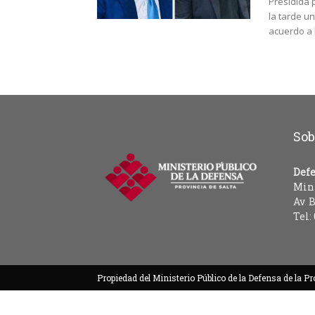
Presidida 
la tarde u
acuerdo a l
Sob
Defe
Mini
Av. 
Tel:
Propiedad del Ministerio Público de la Defensa de la Pr