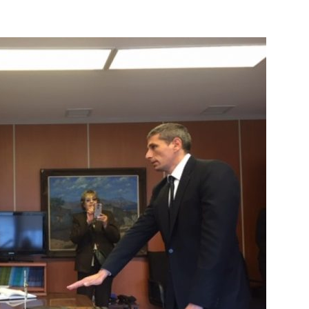
–
Ministerio
Público
de