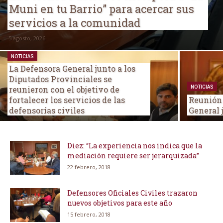
Muni en tu Barrio” para acercar sus
servicios a la comunidad
5 agosto, 2026
NOTICIAS
La Defensora General junto a los
Diputados Provinciales se
reunieron con el objetivo de
NOTICIAS
fortalecer los servicios de las
Reunión 
defensorías civiles
General 
Diez: “La experiencia nos indica que la
mediación requiere ser jerarquizada”
22 febrero, 2018
Defensores Oficiales Civiles trazaron
nuevos objetivos para este año
15 febrero, 2018