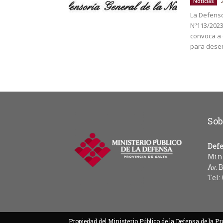
Noticias
La Defenso
Nº113/2023
convoca a 
para desem
Sob
Defe
Mini
Av. 
Tel:
Propiedad del Ministerio Público de la Defensa de la Pr