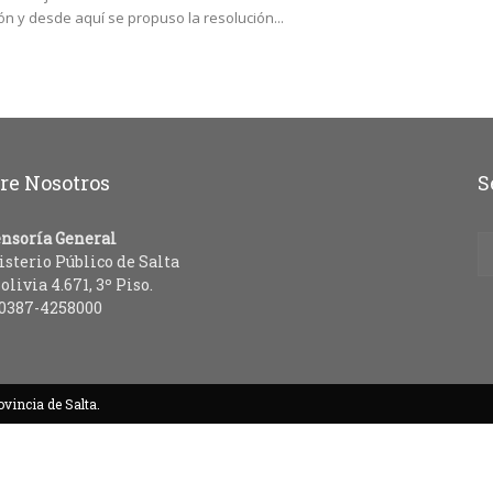
ón y desde aquí se propuso la resolución...
–
re Nosotros
S
Ministerio
nsoría General
sterio Público de Salta
Bolivia 4.671, 3º Piso.
 0387-4258000
Público
ovincia de Salta.
de