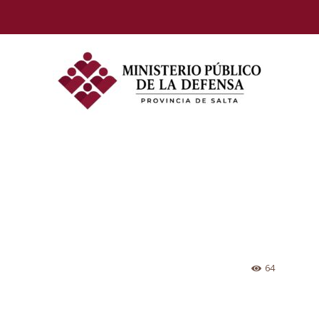
Defensoria
General
64