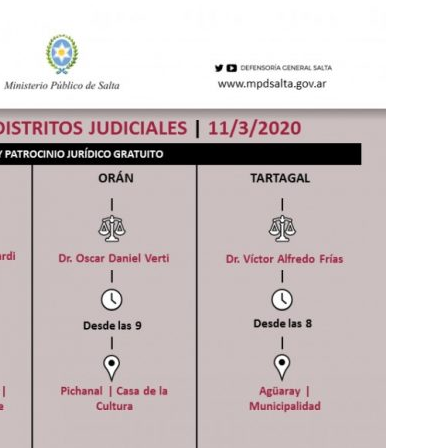
–
Ministerio
Público
de