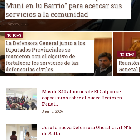
Muni en tu Barrio” para acercar sus
servicios a la comunidad
5 agosto, 2026
NOTICIAS
La Defensora General junto a los
Diputados Provinciales se
reunieron con el objetivo de
NOTICIAS
fortalecer los servicios de las
Reunión 
defensorías civiles
General 
Más de 340 alumnos de El Galpón se
capacitaron sobre el nuevo Régimen
Penal...
3 junio, 2026
Juró la nueva Defensora Oficial Civil N°5
de Salta